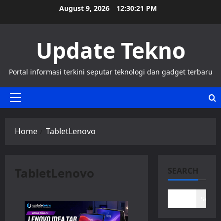
Skip
August 9, 2026
12:30:21 PM
to
content
Update Tekno
Portal informasi terkini seputar teknologi dan gadget terbaru
Primary
Menu
Home
TabletLenovo
TabletLenovo
SEARCH
Search