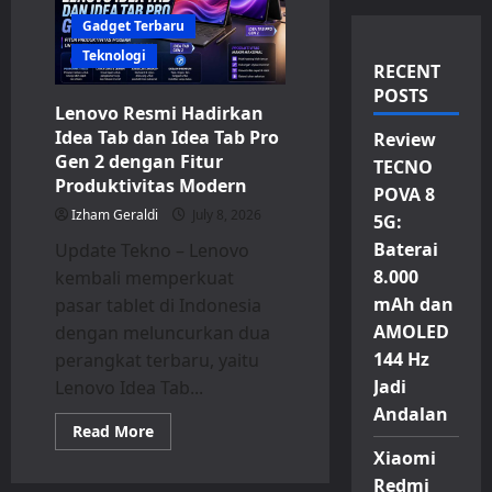
Gadget Terbaru
Teknologi
RECENT
POSTS
Lenovo Resmi Hadirkan
Idea Tab dan Idea Tab Pro
Review
Gen 2 dengan Fitur
TECNO
Produktivitas Modern
POVA 8
Izham Geraldi
July 8, 2026
5G:
Baterai
Update Tekno – Lenovo
8.000
kembali memperkuat
mAh dan
pasar tablet di Indonesia
AMOLED
dengan meluncurkan dua
144 Hz
perangkat terbaru, yaitu
Jadi
Lenovo Idea Tab...
Andalan
Read
Read More
more
Xiaomi
about
Lenovo
Redmi
Resmi