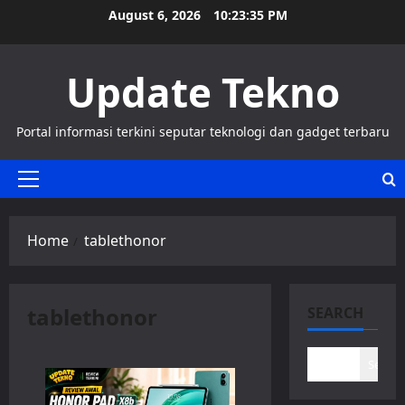
Skip
August 6, 2026
10:23:35 PM
to
content
Update Tekno
Portal informasi terkini seputar teknologi dan gadget terbaru
Primary
Menu
Home
tablethonor
tablethonor
SEARCH
Search