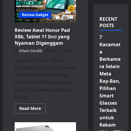
Review Gadget
RECENT
POSTS
Review Awal Honor Pad
X8b, Tablet 11 Inci yang
7
Nyaman Digenggam
Kacamat
Izham Geraldi
July 13, 2026
a
Berkame
Update Tekno – Honor
ra Selain
kembali meramaikan pasar
Meta
tablet Indonesia melalui
Ray-Ban,
Honor Pad X8b, perangkat
Pilihan
yang menyasar pengguna
Smart
yang...
Glasses
Read
Read More
Terbaik
more
about
untuk
Review
Awal
Rekam
Honor