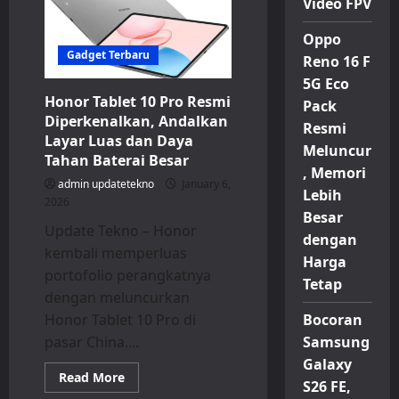
Video FPV
Pad
X8b,
Tablet
Oppo
11
Inci
Gadget Terbaru
Reno 16 F
yang
Nyaman
5G Eco
Digenggam
Honor Tablet 10 Pro Resmi
Pack
Diperkenalkan, Andalkan
Resmi
Layar Luas dan Daya
Meluncur
Tahan Baterai Besar
, Memori
admin updatetekno
January 6,
Lebih
2026
Besar
Update Tekno – Honor
dengan
kembali memperluas
Harga
portofolio perangkatnya
Tetap
dengan meluncurkan
Honor Tablet 10 Pro di
Bocoran
pasar China....
Samsung
Galaxy
Read
Read More
S26 FE,
more