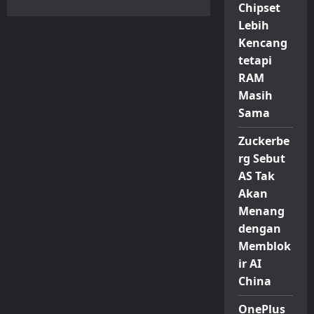
about
Chipset
Honor
Tablet
Lebih
10
Pro
Kencang
Resmi
tetapi
Diperkenalkan,
Andalkan
RAM
Layar
Luas
Masih
dan
Daya
Sama
Tahan
Baterai
Besar
Zuckerbe
rg Sebut
AS Tak
Akan
Menang
dengan
Memblok
ir AI
China
OnePlus