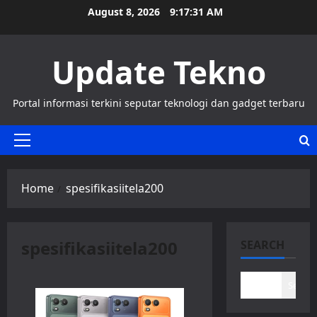
Skip
August 8, 2026
9:17:31 AM
to
content
Update Tekno
Portal informasi terkini seputar teknologi dan gadget terbaru
Primary
Menu
Home
spesifikasiitela200
spesifikasiitela200
SEARCH
Search