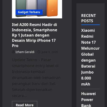
Gadget Terbaru
RECENT
POSTS
Itel A200 Resmi Hadir di
Indonesia, Smartphone
Xiaomi
Rp 1 Jutaan dengan
Redmi
Desain Mirip iPhone 17
Note 17
Pro
Meluncur
Izham Geraldi
June 9, 2026
Global
Update Tekno – Pasar
dengan
smartphone entry-level di
Baterai
Indonesia kembali
Jumbo
diramaikan oleh kehadiran
8.000
perangkat baru dari Itel.
mAh
Setelah diperkenalkan
Huawei
secara...
Power
Read
Read More
Bank