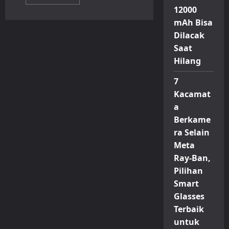
more
12000
about
Itel
mAh Bisa
A200
Resmi
Dilacak
Hadir
di
Saat
Indonesia,
Smartphone
Hilang
Rp
1
7
Jutaan
dengan
Kacamat
Desain
Mirip
a
iPhone
17
Berkame
Pro
ra Selain
Meta
Ray-Ban,
Pilihan
Smart
Glasses
Terbaik
untuk