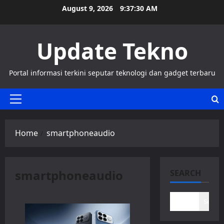
Skip
August 9, 2026
9:37:31 AM
to
content
Update Tekno
Portal informasi terkini seputar teknologi dan gadget terbaru
Primary
Menu
Home
smartphoneaudio
smartphoneaudio
SEARCH
Search