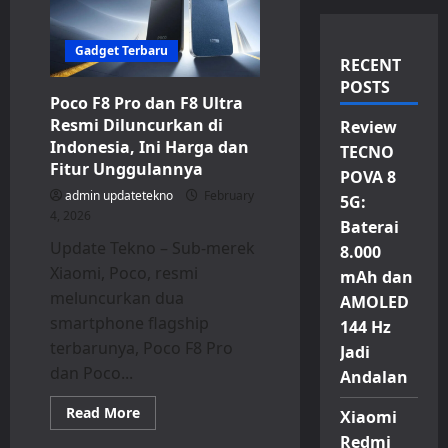
Gadget Terbaru
RECENT
POSTS
Poco F8 Pro dan F8 Ultra
Resmi Diluncurkan di
Review
Indonesia, Ini Harga dan
TECNO
Fitur Unggulannya
POVA 8
admin updatetekno
February
5G:
4, 2026
Baterai
Update Tekno – Sub-merek
8.000
Xiaomi, Poco, resmi
mAh dan
meluncurkan dua
AMOLED
smartphone flagship
144 Hz
terbarunya, Poco F8 Pro
Jadi
dan Poco...
Andalan
Read
Read More
Xiaomi
more
about
Redmi