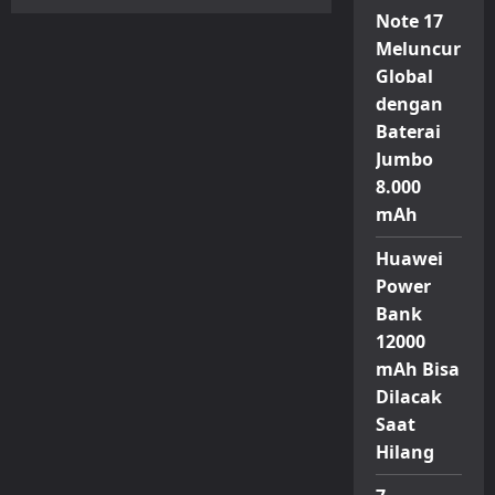
Poco
Note 17
F8
Pro
Meluncur
dan
F8
Global
Ultra
Resmi
dengan
Diluncurkan
di
Baterai
Indonesia,
Jumbo
Ini
Harga
8.000
dan
Fitur
mAh
Unggulannya
Huawei
Power
Bank
12000
mAh Bisa
Dilacak
Saat
Hilang