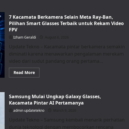
7 Kacamata Berkamera Selain Meta Ray-Ban,
Pilihan Smart Glasses Terbaik untuk Rekam Video
FPV
Izham Geraldi
August 6, 2026
Update Tekno – Kacamata pintar berkamera semakin
diminati karena menawarkan pengalaman merekam
video dari sudut pandang orang pertama...
Read
Read More
more
about
7
Kacamata
Berkamera
Samsung Mulai Ungkap Galaxy Glasses,
Selain
Meta
Kacamata Pintar AI Pertamanya
Ray-
Ban,
admin updatetekno
March 9, 2026
Pilihan
Smart
Update Tekno – Samsung kembali menarik perhatian
Glasses
Terbaik
dunia teknologi dengan membocorkan rencana
untuk