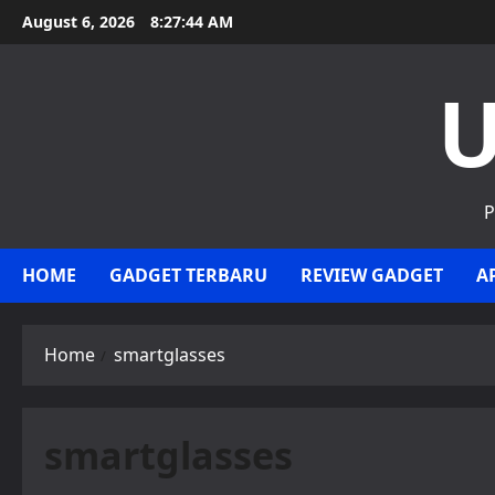
Skip
August 6, 2026
8:27:44 AM
to
content
U
P
HOME
GADGET TERBARU
REVIEW GADGET
A
Home
smartglasses
smartglasses