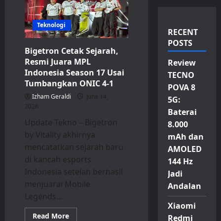
Teknologi
RECENT
POSTS
Bigetron Cetak Sejarah,
Resmi Juara MPL
Review
Indonesia Season 17 Usai
TECNO
Tumbangkan ONIC 4-1
POVA 8
Izham Geraldi
June 14,
5G:
2026
Baterai
Update Tekno – Bigetron
8.000
by Vitality akhirnya
mAh dan
mencatatkan sejarah baru
AMOLED
di kancah esports
144 Hz
Indonesia setelah berhasil
Jadi
menjuarai Mobile
Andalan
Legends...
Xiaomi
Read
Read More
Redmi