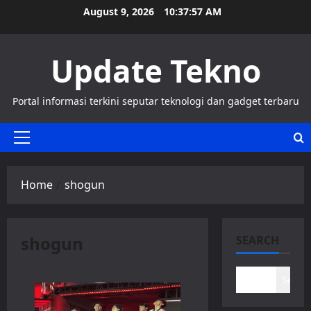
Skip
August 9, 2026
10:37:58 AM
to
content
Update Tekno
Portal informasi terkini seputar teknologi dan gadget terbaru
Primary
Menu
Home
shogun
shogun
SEARCH
Search