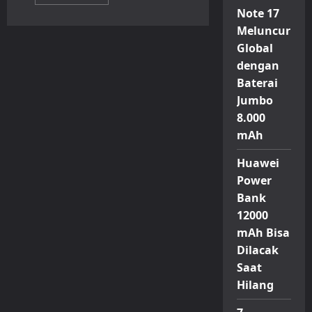
more
about
Note 17
Bigetron
Meluncur
Cetak
Sejarah,
Global
Resmi
Juara
dengan
MPL
Indonesia
Baterai
Season
17
Jumbo
Usai
8.000
Tumbangkan
ONIC
mAh
4-
1
Huawei
Power
Bank
12000
mAh Bisa
Dilacak
Saat
Hilang