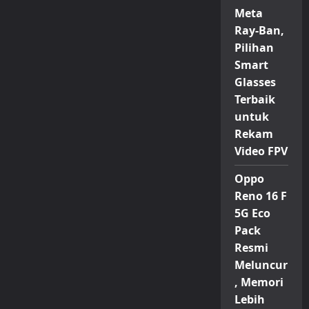
Z
Meta
TriFold,
Inovasi
Ray-Ban,
Ponsel
Lipat
Pilihan
Tiga
dengan
Smart
Layar
10
Glasses
Inci
Terbaik
untuk
Rekam
Video FPV
Oppo
Reno 16 F
5G Eco
Pack
Resmi
Meluncur
, Memori
Lebih