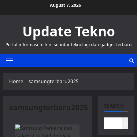
Skip
August 7, 2026
to
content
Update Tekno
Portal informasi terkini seputar teknologi dan gadget terbaru
Primary
Menu
Home
samsungterbaru2025
samsungterbaru2025
SEARCH
Search