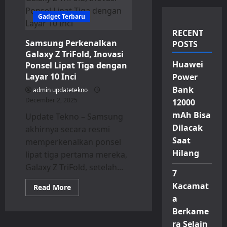
Gadget Terbaru
RECENT
Samsung Perkenalkan
POSTS
Galaxy Z TriFold, Inovasi
Huawei
Ponsel Lipat Tiga dengan
Layar 10 Inci
Power
Bank
admin updatetekno
December 2, 2025
12000
mAh Bisa
Update Tekno – Samsung
Dilacak
akhirnya secara resmi
Saat
memperkenalkan ponsel
Hilang
lipat tiga pertama mereka,
Galaxy Z TriFold, setelah...
7
Kacamat
Read
Read More
more
a
about
Samsung
Berkame
Perkenalkan
Galaxy
ra Selain