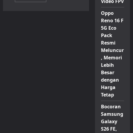
more
Video FPV
about
Bumi,
Oppo
Robot
Humanoid
Reno 16 F
Terjangkau
dari
5G Eco
China
yang
Pack
Dibanderol
Setara
Resmi
Harga
Meluncur
iPhone
, Memori
Lebih
Besar
dengan
Harga
Tetap
Bocoran
Samsung
Galaxy
S26 FE,