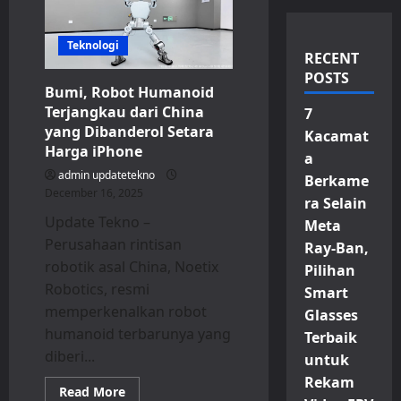
Teknologi
RECENT
POSTS
Bumi, Robot Humanoid
Terjangkau dari China
7
yang Dibanderol Setara
Kacamat
Harga iPhone
a
admin updatetekno
Berkame
December 16, 2025
ra Selain
Update Tekno –
Meta
Perusahaan rintisan
Ray-Ban,
robotik asal China, Noetix
Pilihan
Robotics, resmi
Smart
memperkenalkan robot
Glasses
humanoid terbarunya yang
Terbaik
diberi...
untuk
Rekam
Read
Read More