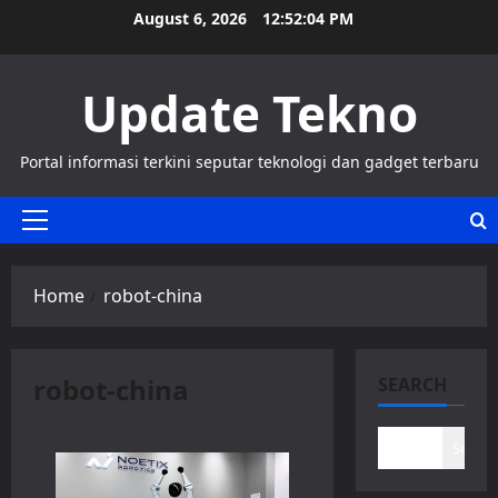
Skip
August 6, 2026
12:52:05 PM
to
content
Update Tekno
Portal informasi terkini seputar teknologi dan gadget terbaru
Primary
Menu
Home
robot-china
robot-china
SEARCH
Search