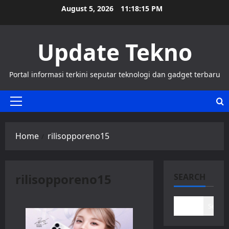
Skip
August 5, 2026
11:18:15 PM
to
content
Update Tekno
Portal informasi terkini seputar teknologi dan gadget terbaru
Primary
Menu
Home
rilisoppore‌no15
rilisoppore‌no15
SEARCH
Search