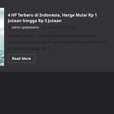
4 HP Terbaru di Indonesia, Harga Mulai Rp 1
Jutaan hingga Rp 3 Jutaan
admin updatetekno
December 27, 2025
Update Tekno – Pasar smartphone Indonesia
kembali diramaikan dengan kehadiran ponsel baru
di rentang harga Rp 1...
Read
Read More
more
about
4
HP
Terbaru
di
Indonesia,
Harga
Mulai
Rp
1
Jutaan
hingga
Rp
3