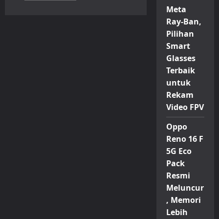
about
Meta
Benarkah
Ini
Ray-Ban,
Wujud
Depan-
Pilihan
Belakang
Smart
Samsung
Galaxy
Glasses
S26
Ultra?
Terbaik
Simak
Bocoran
untuk
Terbarunya!
Rekam
Video FPV
Oppo
Reno 16 F
5G Eco
Pack
Resmi
Meluncur
, Memori
Lebih