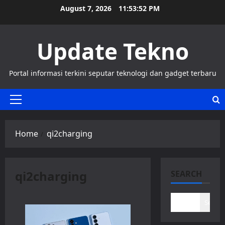
Skip
August 7, 2026
11:53:52 PM
to
content
Update Tekno
Portal informasi terkini seputar teknologi dan gadget terbaru
Primary
Menu
Home
qi2charging
qi2charging
SEARCH
Search