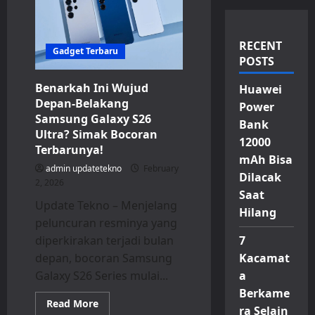
RECENT
Gadget Terbaru
POSTS
Benarkah Ini Wujud
Huawei
Depan-Belakang
Power
Samsung Galaxy S26
Bank
Ultra? Simak Bocoran
12000
Terbarunya!
mAh Bisa
admin updatetekno
February
Dilacak
2, 2026
Saat
Update Tekno – Menjelang
Hilang
peluncuran resminya yang
diperkirakan terjadi bulan
7
depan, bocoran Samsung
Kacamat
Galaxy S26 Series mulai...
a
Berkame
Read
Read More
ra Selain
more