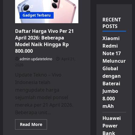
Gadget Terbaru
RECENT
POSTS
Daftar Harga Vivo Per 21
April 2026: Beberapa
Xiaomi
Model Naik Hingga Rp
Redmi
800.000
Note 17
admin updatetekno
April 21,
Meluncur
2026
Global
Update Tekno – Vivo
dengan
Indonesia telah
Baterai
mengupdate harga
Jumbo
sejumlah model ponsel
8.000
mereka per 21 April 2026.
mAh
Beberapa unit...
Huawei
Read
Read More
Power
more
about
Bank