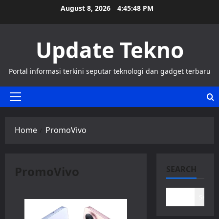
Skip
August 8, 2026
4:45:48 PM
to
content
Update Tekno
Portal informasi terkini seputar teknologi dan gadget terbaru
Primary
Menu
Home
PromoVivo
PromoVivo
SEARCH
Search