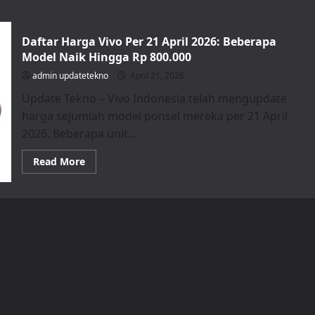
Daftar Harga Vivo Per 21 April 2026: Beberapa
Model Naik Hingga Rp 800.000
admin updatetekno
April 21, 2026
Update Tekno – Vivo Indonesia telah mengupdate
harga sejumlah model ponsel mereka per 21 April
2026. Beberapa unit...
Read
Read More
more
about
Daftar
Harga
Vivo
Per
21
April
2026:
Beberapa
Model
Naik
Hingga
Rp
800.000