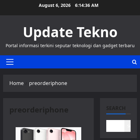
Skip
August 6, 2026
6:14:37 AM
to
content
Update Tekno
Portal informasi terkini seputar teknologi dan gadget terbaru
Primary
Menu
Home
preorderiphone
preorderiphone
SEARCH
Search