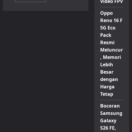
more
Video FPV
about
iPhone
Oppo
17e
Resmi
Reno 16 F
Meluncur,
Jadi
5G Eco
Varian
Paling
Pack
Terjangkau
di
Resmi
Lini
Meluncur
iPhone
17
, Memori
Lebih
Besar
dengan
Harga
Tetap
Bocoran
Samsung
Galaxy
S26 FE,