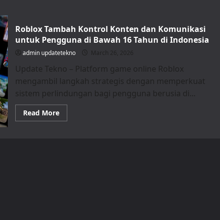
Roblox Tambah Kontrol Konten dan Komunikasi
untuk Pengguna di Bawah 16 Tahun di Indonesia
admin updatetekno
March 26, 2026
Update Tekno – Platform game online Roblox
mengambil langkah strategis dengan memperkuat
sistem perlindungan bagi pengguna berusia di...
Read
Read More
more
about
Roblox
Tambah
Kontrol
Konten
dan
Komunikasi
untuk
Pengguna
di
Bawah
16
Tahun
di