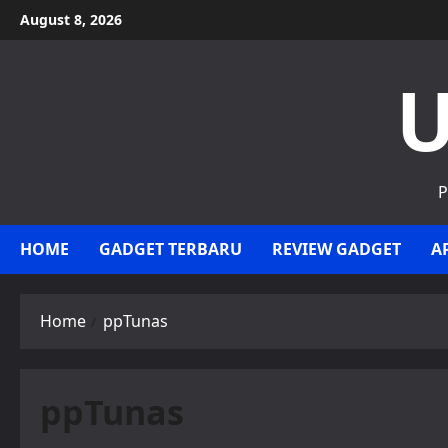
Skip
August 8, 2026
to
content
U
P
HOME
GADGET TERBARU
REVIEW GADGET
A
Home
ppTunas
ppTunas