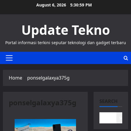
Skip
August 6, 2026
5:30:59 PM
to
content
Update Tekno
Portal informasi terkini seputar teknologi dan gadget terbaru
Primary
Menu
Home
ponselgalaxya375g
ponselgalaxya375g
SEARCH
Search