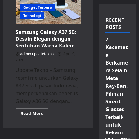
Gadget Terbaru
Teknologi
RECENT
POSTS
Samsung Galaxy A37 5G:
Desain Elegan dengan
7
Sentuhan Warna Kalem
Kacamat
admin updatetekno
April 9,
a
2026
Berkame
Update Tekno – Samsung
ra Selain
resmi meluncurkan Galaxy
Meta
A37 5G di pasar Indonesia,
Ray-Ban,
memperkenalkan penerus
Pilihan
Galaxy A36 5G dengan...
Smart
Glasses
Read
Read More
Terbaik
more
about
untuk
Samsung
Galaxy
Rekam
A37