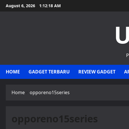
Skip
August 6, 2026
1:12:18 AM
to
content
U
P
HOME
GADGET TERBARU
REVIEW GADGET
A
Home
opporeno15series
opporeno15series