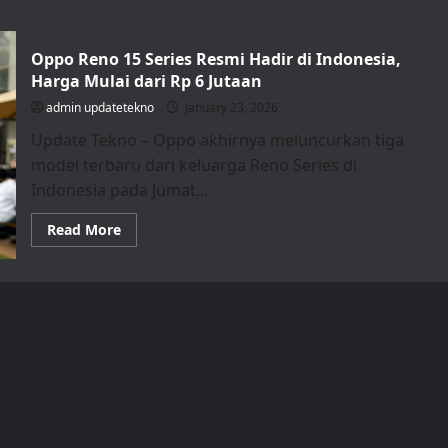
Oppo Reno 15 Series Resmi Hadir di Indonesia,
Harga Mulai dari Rp 6 Jutaan
admin updatetekno
January 23, 2026
Update Tekno – Oppo akhirnya meluncurkan tiga
model terbaru dari keluarga Reno Series di
Indonesia pada Jumat...
Read
Read More
more
about
Oppo
Reno
15
Series
Resmi
Hadir
di
Indonesia,
Harga
Mulai
dari
Rp
6