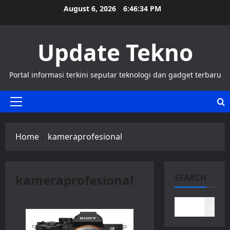
Skip
August 6, 2026
6:46:35 PM
to
content
Update Tekno
Portal informasi terkini seputar teknologi dan gadget terbaru
Primary
Menu
Home
kameraprofesional
kameraprofesional
SEARCH
Search