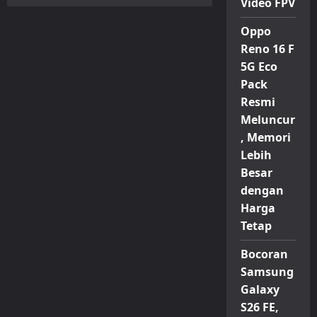
Sony
Video FPV
Alpha
7
Oppo
V
Diperkenalkan:
Reno 16 F
Kamera
Full-
5G Eco
Frame
Canggih
Pack
dengan
Sensor
Resmi
CMOS
Meluncur
dan
Teknologi
, Memori
AI
Lebih
Besar
dengan
Harga
Tetap
Bocoran
Samsung
Galaxy
S26 FE,