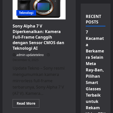
Teknologi
RECENT
POSTS
Sony Alpha 7 V
Diperkenalkan: Kamera
7
Full-Frame Canggih
Kacamat
dengan Sensor CMOS dan
a
Teknologi AI
Berkame
admin updatetekno
ra Selain
December 6, 2025
Meta
Update Tekno – Sony resmi
Ray-Ban,
mengumumkan kamera
Pilihan
mirrorless full-frame
Smart
terbarunya, Sony Alpha 7 V
Glasses
(A7 V). Kamera...
Terbaik
untuk
Read
Read More
more
Rekam
about