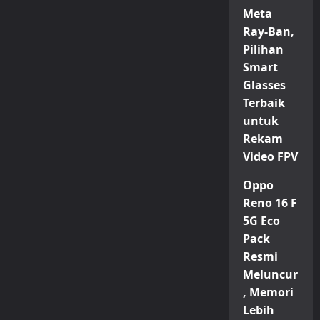
Tampil
Meta
Berani,
Perpaduan
Ray-Ban,
Gaya
iPhone
Pilihan
17
Smart
Pro
dan
Glasses
Xiaomi
17
Terbaik
untuk
Rekam
Video FPV
Oppo
Reno 16 F
5G Eco
Pack
Resmi
Meluncur
, Memori
Lebih