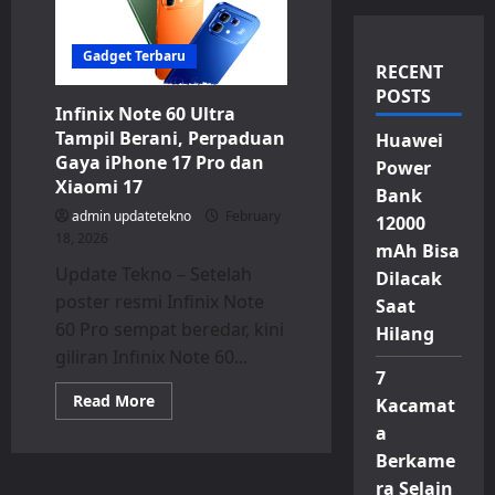
Gadget Terbaru
RECENT
POSTS
Infinix Note 60 Ultra
Tampil Berani, Perpaduan
Huawei
Gaya iPhone 17 Pro dan
Power
Xiaomi 17
Bank
admin updatetekno
February
12000
18, 2026
mAh Bisa
Update Tekno – Setelah
Dilacak
poster resmi Infinix Note
Saat
60 Pro sempat beredar, kini
Hilang
giliran Infinix Note 60...
7
Read
Read More
Kacamat
more
about
a
Infinix
Berkame
Note
60
ra Selain
Ultra