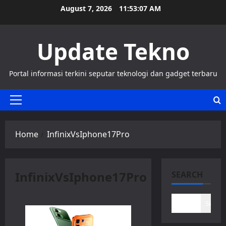
Skip
August 7, 2026
11:53:08 AM
to
content
Update Tekno
Portal informasi terkini seputar teknologi dan gadget terbaru
Primary
Menu
Home
InfinixVsIphone17Pro
InfinixVsIphone17Pro
SEARCH
Search