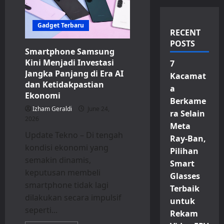
Gadget Terbaru
RECENT
POSTS
Smartphone Samsung
Kini Menjadi Investasi
7
Jangka Panjang di Era AI
Kacamat
dan Ketidakpastian
a
Ekonomi
Berkame
Izham Geraldi
June 24,
ra Selain
2026
Meta
Update Tekno – Di tengah
Ray-Ban,
kondisi ekonomi yang
Pilihan
semakin dinamis,
Smart
keputusan membeli
Glasses
smartphone tidak lagi
Terbaik
dilakukan secara impulsif
untuk
seperti...
Rekam