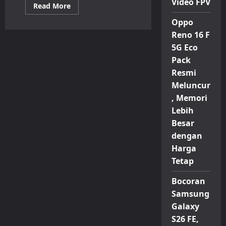
Video FPV
Read
Read More
more
about
Oppo
Smartphone
Samsung
Reno 16 F
Kini
5G Eco
Menjadi
Investasi
Pack
Jangka
Panjang
Resmi
di
Era
Meluncur
AI
dan
, Memori
Ketidakpastian
Lebih
Ekonomi
Besar
dengan
Harga
Tetap
Bocoran
Samsung
Galaxy
S26 FE,