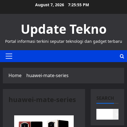
Skip
August 7, 2026
7:25:55 PM
to
content
Update Tekno
Portal informasi terkini seputar teknologi dan gadget terbaru
Primary
Menu
Home
huawei-mate-series
huawei-mate-series
SEARCH
Search