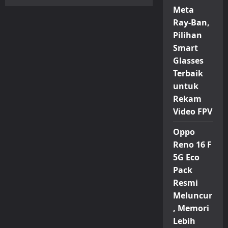
Huawei
Meta
Mate
X7
Ray-Ban,
Resmi
Hadir
Pilihan
di
Pasar
Smart
Global,
Andalkan
Glasses
Chipset
Terbaik
Kirin
9030
untuk
Pro
Rekam
Video FPV
Oppo
Reno 16 F
5G Eco
Pack
Resmi
Meluncur
, Memori
Lebih