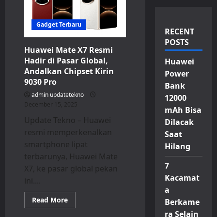
Gadget Terbaru
RECENT
POSTS
Huawei Mate X7 Resmi
Hadir di Pasar Global,
Huawei
Andalkan Chipset Kirin
Power
9030 Pro
Bank
admin updatetekno
12000
December 15, 2025
mAh Bisa
Update Tekno – Huawei
Dilacak
resmi memperkenalkan
Saat
smartphone lipat
Hilang
terbarunya, Huawei Mate
7
X7, ke pasar global pekan
Kacamat
ini....
a
Read
Read More
Berkame
more
about
ra Selain