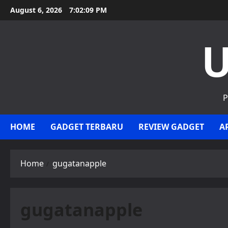
Skip
August 6, 2026
7:02:10 PM
to
content
U
P
HOME
GADGET TERBARU
REVIEW GADGET
A
Home
gugatanapple
gugatanapple