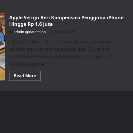
Apple Setuju Beri Kompensasi Pengguna iPhone
Hingga Rp 1,6 Juta
admin updatetekno
May 8, 2026
Update Tekno – Apple kembali menjadi sorotan
setelah perusahaan teknologi asal Cupertino
tersebut menyetujui pembayaran kompensasi
kepada sejumlah...
Read
Read More
more
about
Apple
Setuju
Beri
Kompensasi
Pengguna
iPhone
Hingga
Rp
1,6
Juta