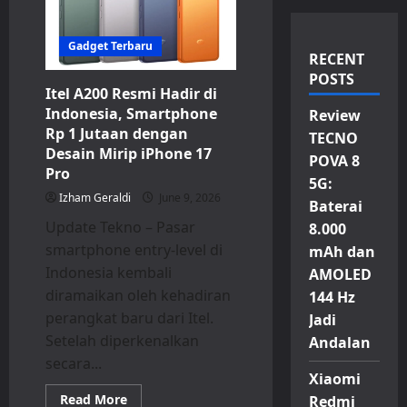
Gadget Terbaru
RECENT
POSTS
Itel A200 Resmi Hadir di
Indonesia, Smartphone
Review
Rp 1 Jutaan dengan
TECNO
Desain Mirip iPhone 17
POVA 8
Pro
5G:
Izham Geraldi
June 9, 2026
Baterai
Update Tekno – Pasar
8.000
smartphone entry-level di
mAh dan
Indonesia kembali
AMOLED
diramaikan oleh kehadiran
144 Hz
perangkat baru dari Itel.
Jadi
Setelah diperkenalkan
Andalan
secara...
Xiaomi
Read
Read More
Redmi