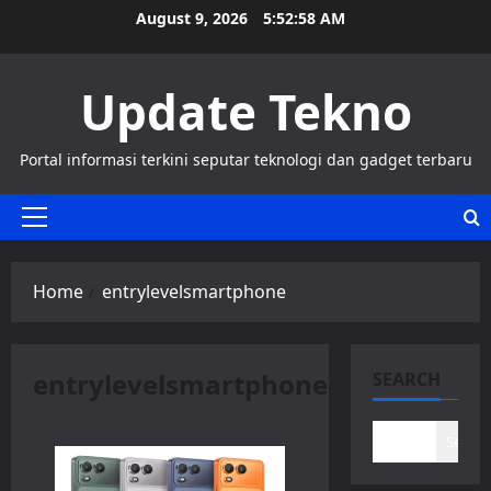
Skip
August 9, 2026
5:52:59 AM
to
content
Update Tekno
Portal informasi terkini seputar teknologi dan gadget terbaru
Primary
Menu
Home
entrylevelsmartphone
entrylevelsmartphone
SEARCH
Search