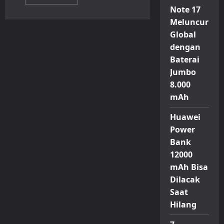
more
Note 17
about
Itel
Meluncur
A200
Resmi
Global
Hadir
di
dengan
Indonesia,
Smartphone
Baterai
Rp
Jumbo
1
Jutaan
8.000
dengan
Desain
mAh
Mirip
iPhone
17
Huawei
Pro
Power
Bank
12000
mAh Bisa
Dilacak
Saat
Hilang