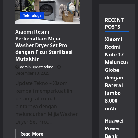
Teknologi
RECENT
POSTS
Xiaomi Resmi
Perkenalkan Mijia
Xiaomi
Washer Dryer Set Pro
Redmi
dengan Fitur Sterilisasi
Note 17
Mutakhir
Meluncur
admin updatetekno
Global
December 10, 2025
dengan
Update Tekno – Xiaomi
Baterai
kembali memperkuat lini
Jumbo
perangkat rumah
8.000
pintarnya dengan
mAh
meluncurkan Mijia Washer
Huawei
Dryer Set Pro....
Power
Read
Read More
Bank
more