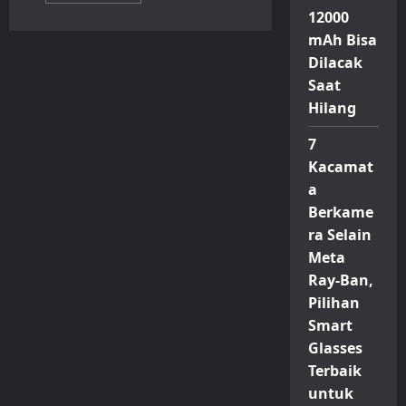
about
12000
Xiaomi
Resmi
mAh Bisa
Perkenalkan
Dilacak
Mijia
Washer
Saat
Dryer
Set
Hilang
Pro
dengan
Fitur
7
Sterilisasi
Mutakhir
Kacamat
a
Berkame
ra Selain
Meta
Ray-Ban,
Pilihan
Smart
Glasses
Terbaik
untuk