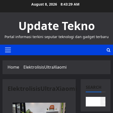
Skip
August 8, 2026
8:43:29 AM
to
content
Update Tekno
Portal informasi terkini seputar teknologi dan gadget terbaru
Primary
Menu
Home
ElektrolisisUltraXiaomi
ElektrolisisUltraXiaomi
SEARCH
Search