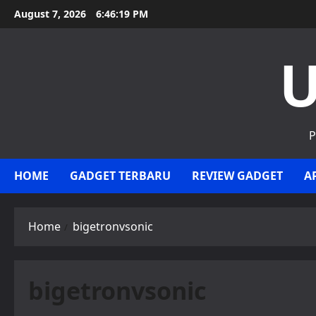
Skip
August 7, 2026
6:46:20 PM
to
content
U
P
HOME
GADGET TERBARU
REVIEW GADGET
A
Home
bigetronvsonic
bigetronvsonic