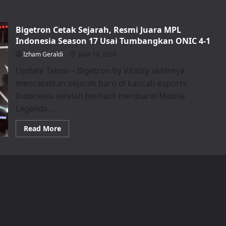
Bigetron Cetak Sejarah, Resmi Juara MPL
Indonesia Season 17 Usai Tumbangkan ONIC 4-1
Izham Geraldi
June 14, 2026
Update Tekno – Bigetron by Vitality akhirnya
mencatatkan sejarah baru di kancah esports
Indonesia setelah berhasil menjuarai Mobile
Legends...
Read
Read More
more
about
Bigetron
Cetak
Sejarah,
Resmi
Juara
MPL
Indonesia
Season
17
Usai
Tumbangkan