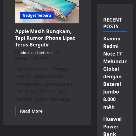
Gadget Terbaru
RECENT
POSTS
Apple Masih Bungkam,
Tapi Rumor iPhone Lipat
Xiaomi
Terus Bergulir
Redmi
admin updatetekno
Note 17
November 28, 2025
Meluncur
Update Tekno – Hingga
Global
saat ini, Apple belum
dengan
memberikan pernyataan
Baterai
resmi soal iPhone lipat.
Jumbo
Namun, rumor tentang...
8.000
mAh
Read
Read More
more
Huawei
about
Apple
Power
Masih
Bungkam,
Bank