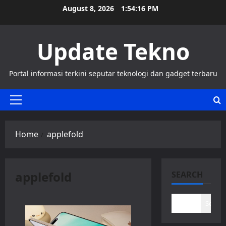
Skip
August 8, 2026
1:54:16 PM
to
content
Update Tekno
Portal informasi terkini seputar teknologi dan gadget terbaru
Primary
Menu
Home
applefold
applefold
SEARCH
Search