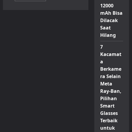
about
12000
Samsung
Galaxy
mAh Bisa
A07
Dilacak
4G
Jadi
Saat
HP
Android
Hilang
Paling
Laris
Dunia,
7
Ini
Spesifikasi
Kacamat
dan
a
Harga
Terbarunya
Berkame
ra Selain
Meta
Ray-Ban,
Pilihan
Smart
Glasses
Terbaik
untuk