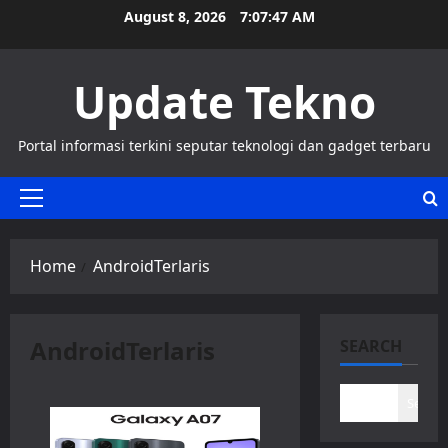
Skip
August 8, 2026
7:07:47 AM
to
content
Update Tekno
Portal informasi terkini seputar teknologi dan gadget terbaru
Primary
Menu
Home
AndroidTerlaris
AndroidTerlaris
SEARCH
Search