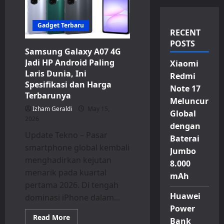
Gadget Terbaru
RECENT
POSTS
Samsung Galaxy A07 4G
Jadi HP Android Paling
Xiaomi
Laris Dunia, Ini
Redmi
Spesifikasi dan Harga
Note 17
Terbarunya
Meluncur
Izham Geraldi
May 15,
Global
2026
dengan
Update Tekno – Pasar
Baterai
smartphone global kembali
Jumbo
menghadirkan kejutan
8.000
menarik pada kuartal
mAh
pertama 2026. Di tengah
Huawei
dominasi iPhone dalam...
Power
Read
Read More
Bank
more